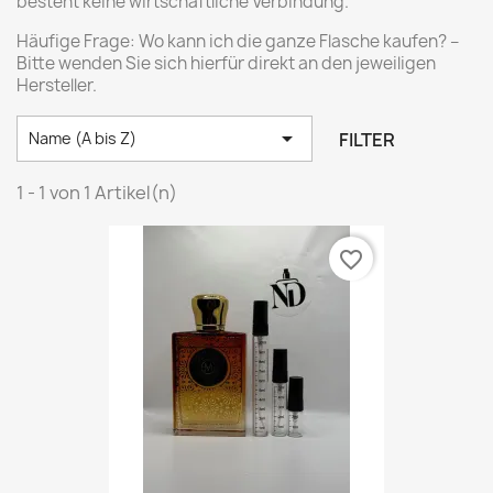
besteht keine wirtschaftliche Verbindung.
Häufige Frage: Wo kann ich die ganze Flasche kaufen? –
Bitte wenden Sie sich hierfür direkt an den jeweiligen
Hersteller.

FILTER
Name (A bis Z)
1 - 1 von 1 Artikel(n)
favorite_border