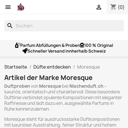
shopping_cart


(0)
search
Parfum Abfüllungen & Proben
100 % Original
Schneller Versand innherhalb Schweiz
Startseite
Düfte entdecken
Moresque
Artikel der Marke Moresque
Duftproben
von
Moresque
bei
Nischenduft.ch
–
luxuriös, orientalisch und charaktervoll. Diese besondere
Duftlinie verbindet opulente Kompositionen mit eleganter
Raffinesse und lädt dazu ein, ausgewählte Parfums in
Ruhe kennenzulernen.
Moresque steht für ausdrucksstarke Duftkompositionen
mit luxuriöser Ausstrahlung, feiner Struktur und hohem