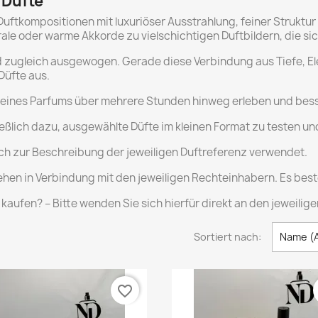
 Düfte
e Duftkompositionen mit luxuriöser Ausstrahlung, feiner Struk
ale oder warme Akkorde zu vielschichtigen Duftbildern, die sich
d zugleich ausgewogen. Gerade diese Verbindung aus Tiefe, Ele
Düfte aus.
ng eines Parfums über mehrere Stunden hinweg erleben und bes
ßlich dazu, ausgewählte Düfte im kleinen Format zu testen u
ich zur Beschreibung der jeweiligen Duftreferenz verwendet.
en in Verbindung mit den jeweiligen Rechteinhabern. Es beste
aufen? – Bitte wenden Sie sich hierfür direkt an den jeweiligen
Sortiert nach:
Name (A
favorite_border