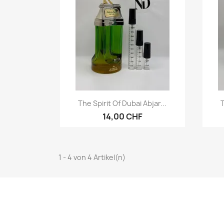
Vorschau

The Spirit Of Dubai Abjar...
T
14,00 CHF
1 - 4 von 4 Artikel(n)