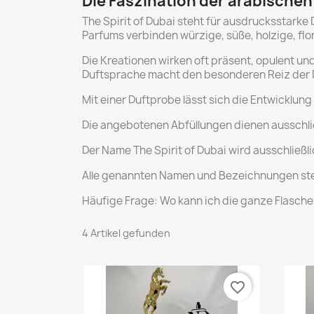
Die Faszination der arabischen
The Spirit of Dubai steht für ausdrucksstark
Parfums verbinden würzige, süße, holzige, flor
Die Kreationen wirken oft präsent, opulent un
Duftsprache macht den besonderen Reiz der 
Mit einer Duftprobe lässt sich die Entwicklu
Die angebotenen Abfüllungen dienen ausschlie
Der Name The Spirit of Dubai wird ausschließl
Alle genannten Namen und Bezeichnungen steh
Häufige Frage: Wo kann ich die ganze Flasche k
4 Artikel gefunden
favorite_border