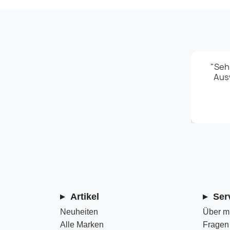
unkompliziert und super schnell, Ware gut
"Seh
hön angeschrieben, gerne wieder."
Ausw
★★★★★
- Sophie K.
Artikel
Ser
Neuheiten
Über m
Alle Marken
Fragen