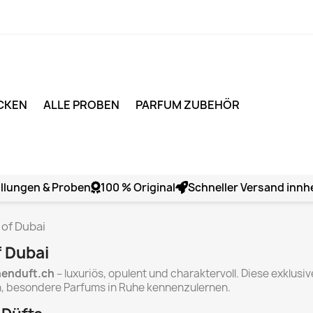
CKEN
ALLE PROBEN
PARFUM ZUBEHÖR
llungen & Proben
100 % Original
Schneller Versand innh
 of Dubai
f Dubai
henduft.ch
– luxuriös, opulent und charaktervoll. Diese exklusi
in, besondere Parfums in Ruhe kennenzulernen.