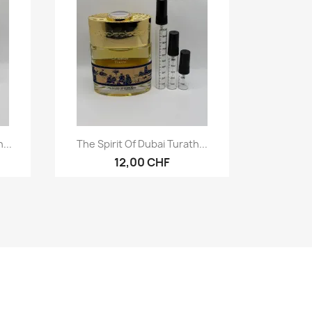
Vorschau

...
The Spirit Of Dubai Turath...
12,00 CHF