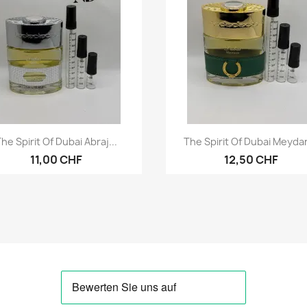
Vorschau
Vorschau


he Spirit Of Dubai Abraj...
The Spirit Of Dubai Meydan
11,00 CHF
12,50 CHF