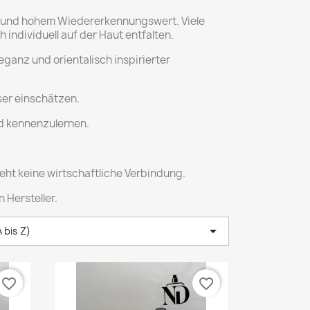
tur und hohem Wiedererkennungswert. Viele
 individuell auf der Haut entfalten.
ganz und orientalisch inspirierter
ser einschätzen.
nd kennenzulernen.
ht keine wirtschaftliche Verbindung.
 Hersteller.

 bis Z)
favorite_border
favorite_border