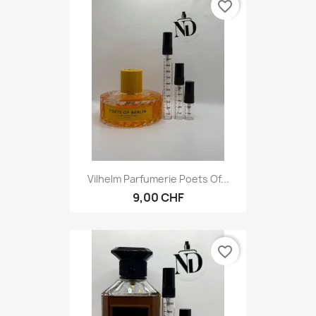
favorite_border
Vilhelm Parfumerie Poets Of...
9,00 CHF
favorite_border