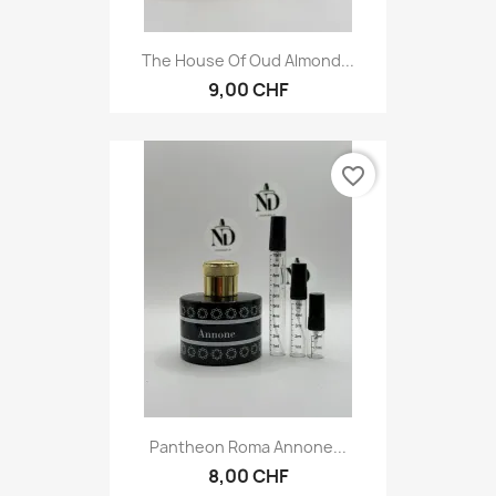
The House Of Oud Almond...
9,00 CHF
favorite_border
Pantheon Roma Annone...
8,00 CHF