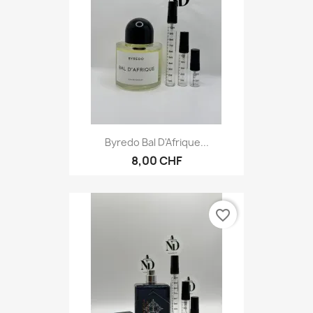
Byredo Bal D'Afrique...
8,00 CHF
favorite_border