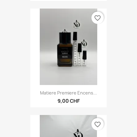
favorite_border
Matiere Premiere Encens...
9,00 CHF
favorite_border