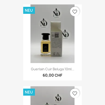
NEU
favorite_border
Guerlain Cuir Beluga 10ml...
60,00 CHF
NEU
favorite_border