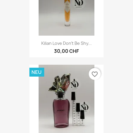
Kilian Love Don't Be Shy...
30,00 CHF
NEU
favorite_border