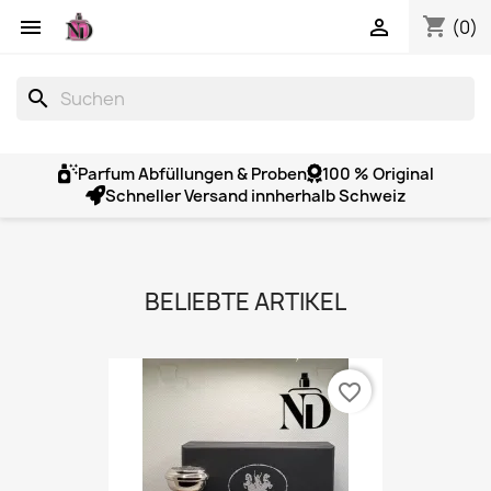
shopping_cart


(0)
search
Parfum Abfüllungen & Proben
100 % Original
Schneller Versand innherhalb Schweiz
BELIEBTE ARTIKEL
favorite_border