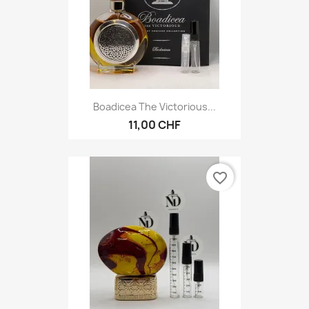
Boadicea The Victorious...
11,00 CHF
favorite_border