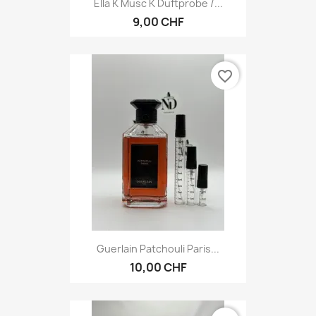
Ella K Musc K Duftprobe /...
9,00 CHF
favorite_border
Guerlain Patchouli Paris...
10,00 CHF