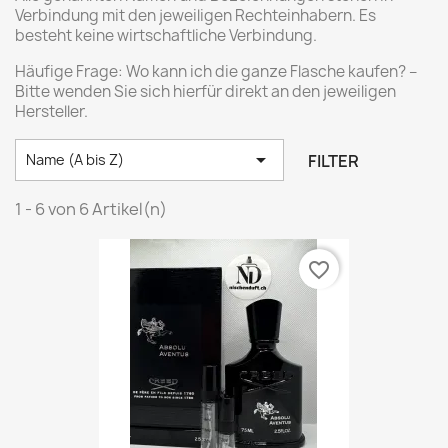
Verbindung mit den jeweiligen Rechteinhabern. Es
besteht keine wirtschaftliche Verbindung.
Häufige Frage: Wo kann ich die ganze Flasche kaufen? –
Bitte wenden Sie sich hierfür direkt an den jeweiligen
Hersteller.

FILTER
Name (A bis Z)
1 - 6 von 6 Artikel(n)
favorite_border