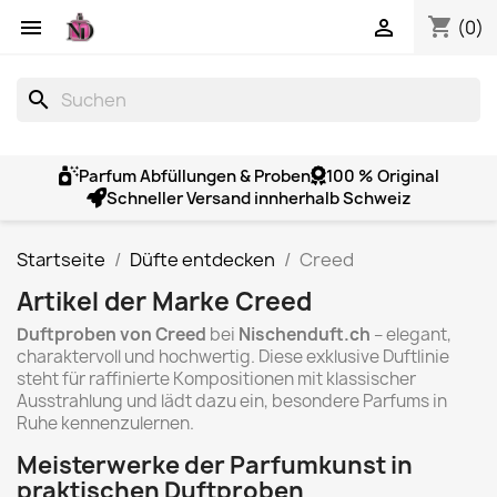
shopping_cart


(0)
search
Parfum Abfüllungen & Proben
100 % Original
Schneller Versand innherhalb Schweiz
Startseite
Düfte entdecken
Creed
Artikel der Marke Creed
Duftproben von Creed
bei
Nischenduft.ch
– elegant,
charaktervoll und hochwertig. Diese exklusive Duftlinie
steht für raffinierte Kompositionen mit klassischer
Ausstrahlung und lädt dazu ein, besondere Parfums in
Ruhe kennenzulernen.
Meisterwerke der Parfumkunst in
praktischen Duftproben