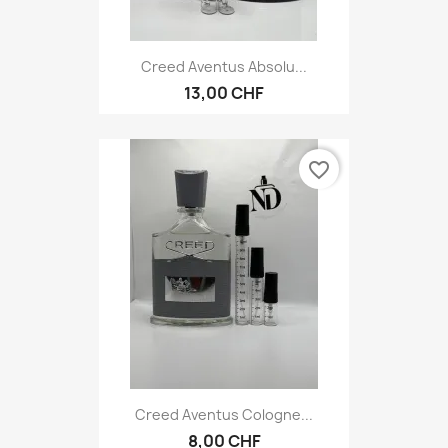
Creed Aventus Absolu...
13,00 CHF
favorite_border
Creed Aventus Cologne...
8,00 CHF