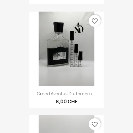
favorite_border
Creed Aventus Duftprobe /...
8,00 CHF
favorite_border