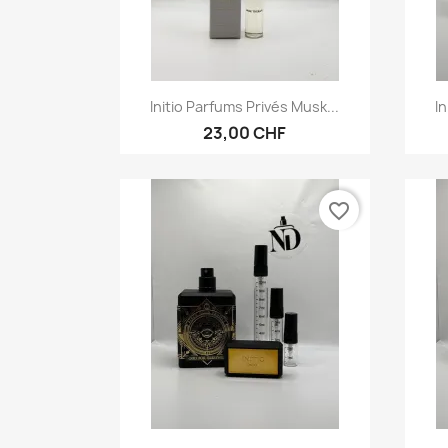
Vorschau

Initio Parfums Privés Musk...
I
23,00 CHF
favorite_border