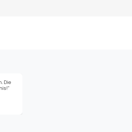
. Die
nis!"