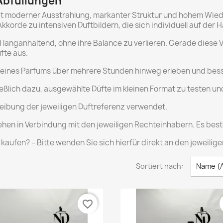
 Abfüllungen
n mit moderner Ausstrahlung, markanter Struktur und hohem Wi
korde zu intensiven Duftbildern, die sich individuell auf der H
nd langanhaltend, ohne ihre Balance zu verlieren. Gerade diese
fte aus.
ng eines Parfums über mehrere Stunden hinweg erleben und bes
ßlich dazu, ausgewählte Düfte im kleinen Format zu testen u
reibung der jeweiligen Duftreferenz verwendet.
en in Verbindung mit den jeweiligen Rechteinhabern. Es beste
aufen? – Bitte wenden Sie sich hierfür direkt an den jeweiligen
Sortiert nach:
Name (A
favorite_border