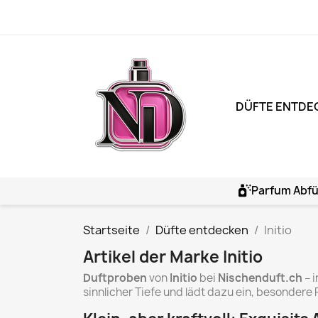
DÜFTE ENTDE
Parfum Abfü
Startseite
Düfte entdecken
Initio
Artikel der Marke Initio
Duftproben
von
Initio
bei
Nischenduft.ch
– i
sinnlicher Tiefe und lädt dazu ein, besondere