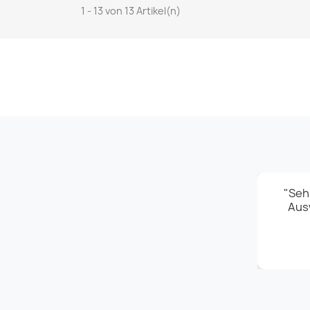
1 - 13 von 13 Artikel(n)
unkompliziert und super schnell, Ware gut
"Seh
hön angeschrieben, gerne wieder."
Ausw
★★★★★
- Sophie K.