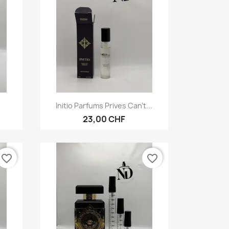
Vorschau

Initio Parfums Prives Can't...
23,00 CHF
favorite_border
favorite_border