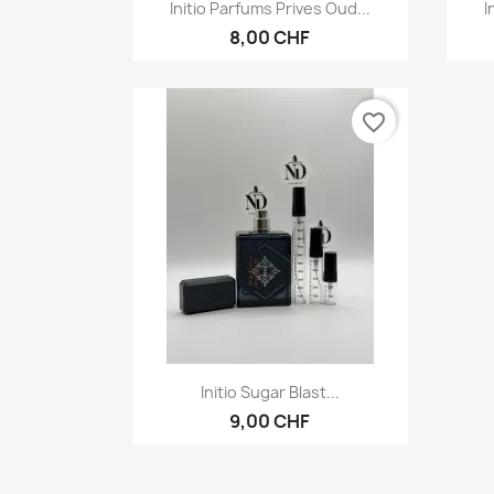
Vorschau

Initio Parfums Prives Oud...
I
8,00 CHF
favorite_border
Vorschau

Initio Sugar Blast...
9,00 CHF