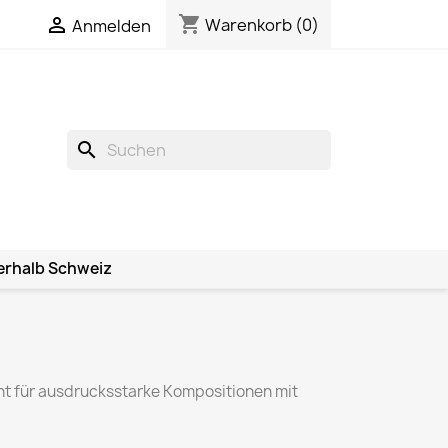
shopping_cart

Warenkorb
(0)
Anmelden
search
erhalb Schweiz
teht für ausdrucksstarke Kompositionen mit