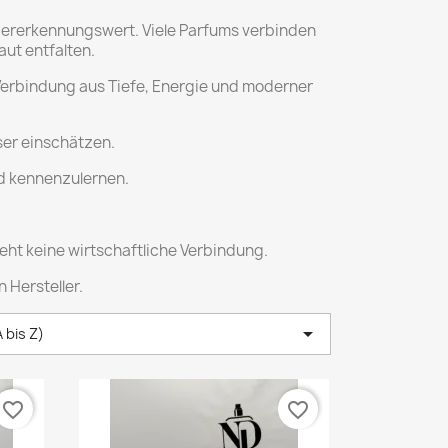
edererkennungswert. Viele Parfums verbinden
aut entfalten.
 Verbindung aus Tiefe, Energie und moderner
ser einschätzen.
nd kennenzulernen.
ht keine wirtschaftliche Verbindung.
 Hersteller.

 bis Z)
favorite_border
favorite_border