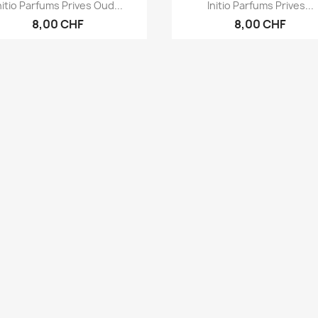
Vorschau
Vorschau


nitio Parfums Prives Oud...
Initio Parfums Prives...
8,00 CHF
8,00 CHF