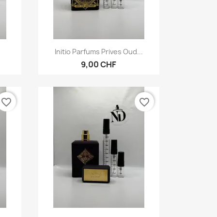
Vorschau

Initio Parfums Prives Oud...
9,00 CHF
favorite_border
favorite_border