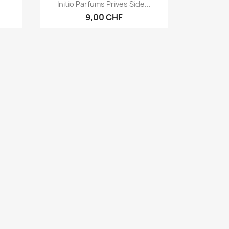
Vorschau

Initio Parfums Prives Side...
9,00 CHF