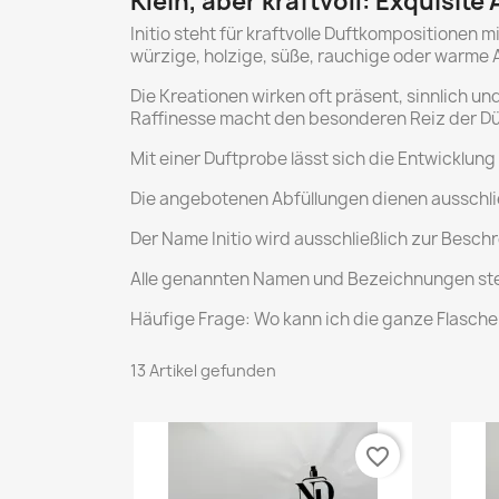
Klein, aber kraftvoll: Exquisite
Initio steht für kraftvolle Duftkompositione
würzige, holzige, süße, rauchige oder warme Ak
Die Kreationen wirken oft präsent, sinnlich u
Raffinesse macht den besonderen Reiz der Dü
Mit einer Duftprobe lässt sich die Entwicklu
Die angebotenen Abfüllungen dienen ausschlie
Der Name Initio wird ausschließlich zur Besch
Alle genannten Namen und Bezeichnungen steh
Häufige Frage: Wo kann ich die ganze Flasche k
13 Artikel gefunden
favorite_border