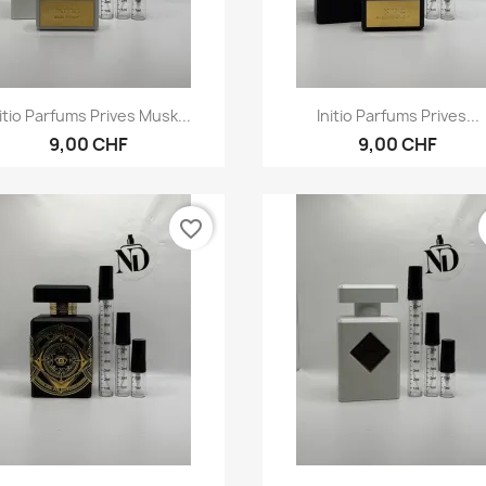
Vorschau
Vorschau


nitio Parfums Prives Musk...
Initio Parfums Prives...
9,00 CHF
9,00 CHF
favorite_border