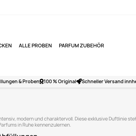
CKEN
ALLE PROBEN
PARFUM ZUBEHÖR
llungen & Proben
100 % Original
Schneller Versand innh
ntensiv, modern und charaktervoll. Diese exklusive Duftlinie s
 Parfums in Ruhe kennenzulernen.