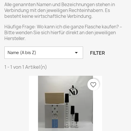
Alle genannten Namen und Bezeichnungen stehen in
Verbindung mit den jeweiligen Rechteinhabern. Es
besteht keine wirtschaftliche Verbindung.
Häufige Frage: Wo kann ich die ganze Flasche kaufen? –
Bitte wenden Sie sich hierfür direkt an den jeweiligen
Hersteller.

FILTER
Name (A bis Z)
1 - 1 von 1 Artikel(n)
favorite_border