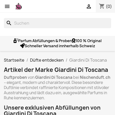
shopping_cart


(0)
search
Parfum Abfüllungen & Proben
100 % Original
Schneller Versand innherhalb Schweiz
Startseite
Düfte entdecken
Giardini Di Toscana
Artikel der Marke Giardini Di Toscana
Duftproben
von
Giardini Di Toscana
bei
Nischenduft.ch
– elegant, modern und charaktervoll. Diese besondere
Duftlinie verbindet raffinierte Kompositionen mit stilvoller
Ausstrahlung und lädt dazu ein, ausgewählte Parfums in
Ruhe kennenzulernen.
Unsere exklusiven Abfüllungen von
Giardini Di Toscana