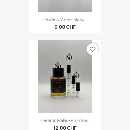
Frédéric Malle - Musc...
9,00 CHF
favorite_border
Frédéric Malle - Promise...
12,00 CHF