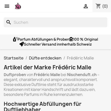
shopping_cart


(0)
search
Parfum Abfüllungen & Proben
100 % Original
Schneller Versand innherhalb Schweiz
Startseite
Düfte entdecken
Frédéric Malle
Artikel der Marke Frédéric Malle
Duftproben
von
Frédéric Malle
bei
Nischenduft.ch
–
elegant, charaktervoll und anspruchsvoll komponiert.
Diese exklusive Duftlinie steht für ausdrucksstarke
Kreationen mit klarer Handschrift und lädt dazu ein,
besondere Parfums in Ruhe kennenzulernen.
Hochwertige Abfüllungen für
Duftliebhaber